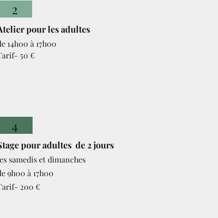
2
A
telier
pour les adultes
de 14h00 à 17h00
Tarif- 50 €
4
Stage pour ad
ultes de 2 jours
les samedis et dim
anches
d
e 9h00 à 17h00
Tarif- 200 €