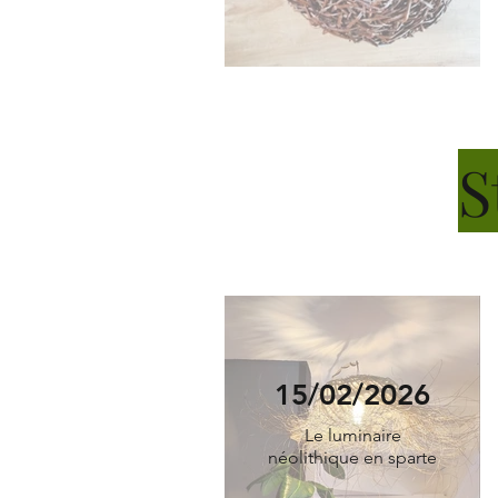
S
15/02/2026
Le luminaire
néolithique en sparte