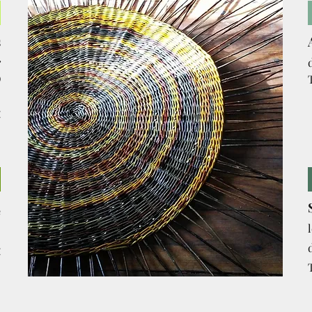
1
s
s
)
0
€
3
e
0
€