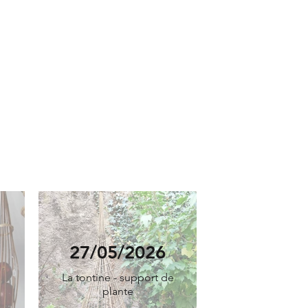
27/05/2026
La tontine - support de
plante