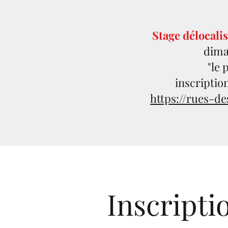
Stage délocali
dima
"le 
​inscriptio
​https://rues-d
Inscripti