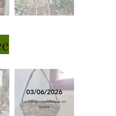
ée
03/06/2026
Le cabas néolithique en
sparte