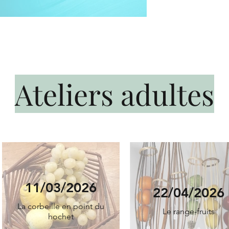
Ateliers adultes
11/03/2026
22/04/2026
La corbeille en point du
Le range-fruits
hochet